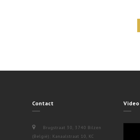
Contact
Video
Brugstraat 30, 3740 Bilzen
(België); Kanaalstraat 10, KC