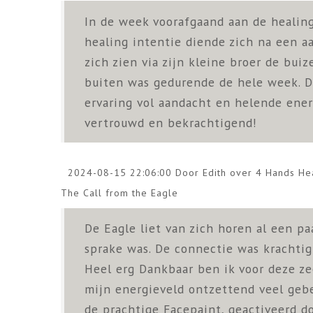
In de week voorafgaand aan de healin
healing intentie diende zich na een aa
zich zien via zijn kleine broer de bui
buiten was gedurende de hele week. D
ervaring vol aandacht en helende ener
vertrouwd en bekrachtigend!
2024-08-15 22:06:00 Door Edith over
4 Hands Hea
The Call from the Eagle
De Eagle liet van zich horen al een p
sprake was. De connectie was krachtig 
Heel erg Dankbaar ben ik voor deze zee
mijn energieveld ontzettend veel gebe
de prachtige Facepaint, geactiveerd do