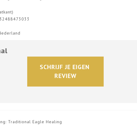
atkant)
 +32488473033
 Nederland
nal
SCHRIJF JE EIGEN 
REVIEW
ng: Traditional Eagle Healing