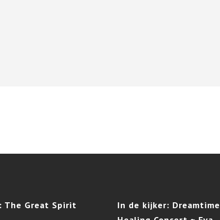
:
The Great Spirit
In
de kijker: Dreamtime
Healing Concert ~ Eva