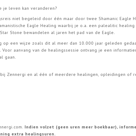
ie je leven kan veranderen?
ngsreis niet begeleid door één maar door twee Shamanic Eagle H
manistische Eagle Healing waarbij je o.a. een palealitic healing
 Star Stone bewandelen al jaren het pad van de Eagle.
ng op een wijze zoals dit al meer dan 10.000 jaar geleden geda
n. Voor aanvang van de healingssessie ontvang je een informatie
al gaan.
bij Zennergi en al één of meerdere healingen, opleidingen of r
nnergi.com
.
Indien volzet (geen uren meer boekbaar), informe
ening extra healingsuren.