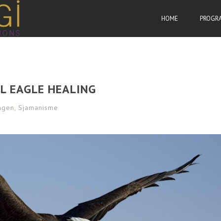
HOME
PROGR
L EAGLE HEALING
ngen
,
Sjamanisme