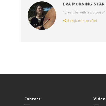
EVA MORNING STAR
“Live life with a purpose”
Bekijk mijn profiel
Contact
Video