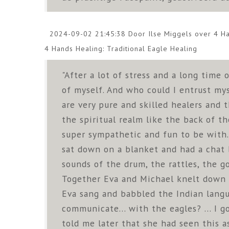
2024-09-02 21:45:38 Door Ilse Miggels over
4 Ha
4 Hands Healing: Traditional Eagle Healing
"After a lot of stress and a long time 
of myself. And who could I entrust my
are very pure and skilled healers and 
the spiritual realm like the back of t
super sympathetic and fun to be with. 
sat down on a blanket and had a chat b
sounds of the drum, the rattles, the g
Together Eva and Michael knelt down n
Eva sang and babbled the Indian lang
communicate... with the eagles? ... I g
told me later that she had seen this a