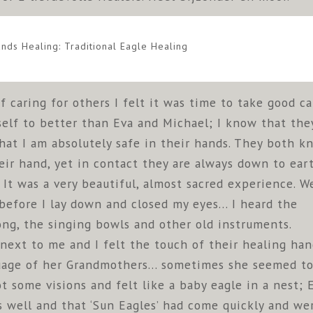
nds Healing: Traditional Eagle Healing
of caring for others I felt it was time to take good ca
self to better than Eva and Michael; I know that the
that I am absolutely safe in their hands. They both k
heir hand, yet in contact they are always down to eart
It was a very beautiful, almost sacred experience. W
efore I lay down and closed my eyes... I heard the
ong, the singing bowls and other old instruments.
ext to me and I felt the touch of their healing han
uage of her Grandmothers... sometimes she seemed t
ot some visions and felt like a baby eagle in a nest; 
s well and that ‘Sun Eagles’ had come quickly and we