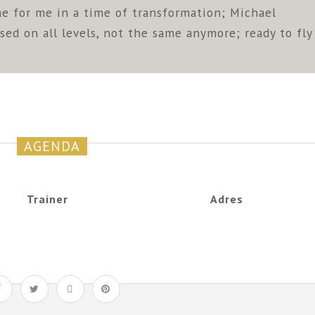
me for me in a time of transformation; Michael
sed on all levels, not the same anymore; ready to fly
AGENDA
Trainer
Adres