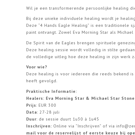
Wil je een transformerende persoonlijke healing d
Bij deze unieke individuele healing wordt je heali
Deze “4 Hands Eagle Healing” is een traditionele sja
paint ontvangt. Zowel Eva Morning Star als Michael
De Spirit van de Eagles brengen spirituele genezi
Deze healing sessie wordt volledig in stilte gedaa
de volledige uitleg hoe deze healing in zijn werk z
Voor wie?
Deze healing is voor iedereen die reeds bekend is 
heeft gevolgd.
Praktische Informatie:
Healers: Eva Morning Star & Michael Star Stone
Prijs
: EUR 300
Data
: 27-28 juli
Duur
: de sessie duurt 1u30 à 1u45
Inschrijven:
Online via “Inschrijven” of via
info@ze
mail voor de reservelijst of eerste keuze bij op