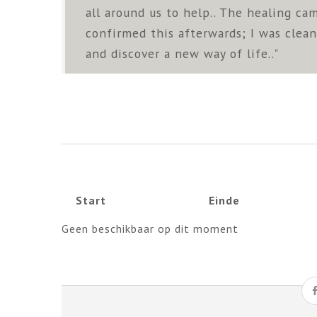
all around us to help.. The healing ca
confirmed this afterwards; I was clean
and discover a new way of life.."
Start
Einde
Geen beschikbaar op dit moment