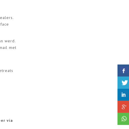
ealers.
 face
an werd.
mail met
etreats
er via