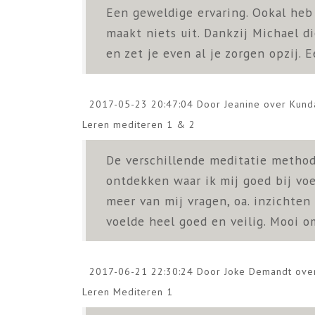
Een geweldige ervaring. Ookal heb
maakt niets uit. Dankzij Michael d
en zet je even al je zorgen opzij. 
2017-05-23 20:47:04 Door Jeanine over
Kund
Leren mediteren 1 & 2
De verschillende meditatie metho
ontdekken waar ik mij goed bij vo
meer van mij vragen, oa. inzichten
voelde heel goed en veilig. Mooi o
2017-06-21 22:30:24 Door Joke Demandt ov
Leren Mediteren 1