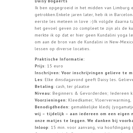
Daisy Bogaerts
Ik ben opgegroeid in het midden van Limburg e
getrokken.Enkele jaren later, heb ik in Barcel
eerste les meteen in love :-)Ik volgde daarn
het gevoel geven zo compleet te zijn als de ku
merkte ik op dat er hier geen Kundalini yoga 
om aan de bron van de Kundalini in New-Mexico
lessen op diverse locaties.
Praktische Informatie:
Prijs
: 15 euro
Inschrijven: Voor inschrijvingen gelieve te 
Les
: Elke dinsdagavond geeft Daisy les. Gelie
Betaling
: cash, ter plaatse
Niveau:
Beginners & Gevorderden; Iedereen ka
Voorzieningen:
Kleedkamer, Vloerverwarming, 
Benodigdheden:
gemakkelijke kledij (yogamat
wij – tijdelijk – aan iedereen om een eige
onze matjes te leggen. We danken bij voorb
Inloop
: 15 min. voor aanvang, via hoofdingang (