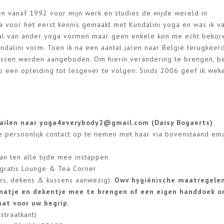
n vanaf 1992 voor mijn werk en studies de wijde wereld in
ona voor het eerst kennis gemaakt met Kundalini yoga en was ik v
a tal van ander yoga vormen maar geen enkele kon me echt beko
ndalini vorm. Toen ik na een aantal jaren naar België terugkeer
lessen werden aangeboden. Om hierin verandering te brengen, be
 een opleiding tot lesgever te volgen. Sinds 2006 geef ik weke
mailen naar
yoga4everybody2@gmail.com
(Daisy Bogaerts)
ve persoonlijk contact op te nemen met haar via bovenstaand ema
n ten alle tijde mee instappen
gratis Lounge & Tea Corner
jes, dekens & kussens aanwezig).
Owv hygiënische maatregele
n matje en dekentje mee te brengen of een eigen handdoek o
aat voor uw begrip.
straatkant)