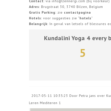
Contact
: via
info@zennergi.com
(bij voorkeur
Adres
: Brugstraat 30, 3740 Bilzen, Belgium
Gratis Parking:
zie
contactpagina
Hotels
: voor suggesties zie “
hotels
”
Belangrijk
: In geval van letsels of blessures 
Kundalini Yoga 4 every 
5
2017-05-11 10:35:23 Door Petra jans over
Ku
Leren Mediteren 1