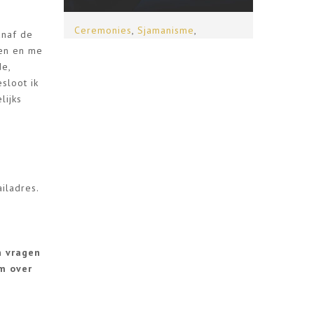
Ceremonies
,
Sjamanisme
,
Works
anaf de
Workshops & Opleidingen
ren en me
FIV
de,
RECONNECTION &
TRA
sloot ik
DEEPENING MEDITATION
lijks
iladres.
n vragen
m over