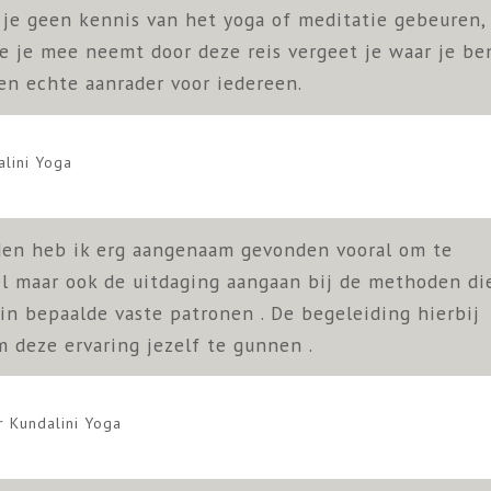
 je geen kennis van het yoga of meditatie gebeuren,
ie je mee neemt door deze reis vergeet je waar je be
Een echte aanrader voor iedereen.
alini Yoga
den heb ik erg aangenaam gevonden vooral om te
el maar ook de uitdaging aangaan bij de methoden di
 in bepaalde vaste patronen . De begeleiding hierbij
m deze ervaring jezelf te gunnen .
er
Kundalini Yoga