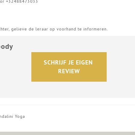
) or +32488473033
echter, gelieve de leraar op voorhand te informeren.
body
SCHRIJF JE EIGEN 
REVIEW
ndalini Yoga