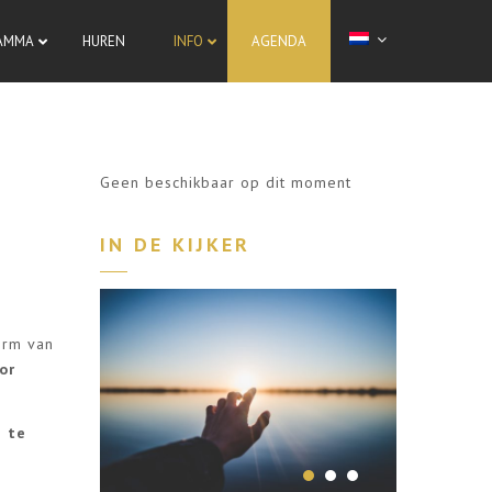
AMMA
HUREN
INFO
AGENDA
Geen beschikbaar op dit moment
IN DE KIJKER
orm van
or
e te