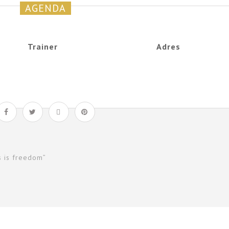
AGENDA
Trainer
Adres
s is freedom”