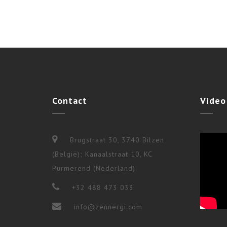
Contact
Video
Brugstraat 30, 3740 Bilzen
(België); Kanaalstraat 10, KC
Purmerend (Nederland)
+32 488 473 033
info@zennergi.com