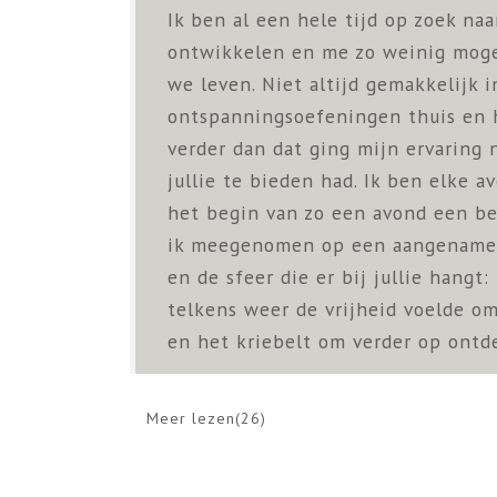
Ik ben al een hele tijd op zoek naa
ontwikkelen en me zo weinig mogel
we leven. Niet altijd gemakkelijk 
ontspanningsoefeningen thuis en h
verder dan dat ging mijn ervaring 
jullie te bieden had. Ik ben elke 
het begin van zo een avond een be
ik meegenomen op een aangename re
en de sfeer die er bij jullie hangt:
telkens weer de vrijheid voelde om
en het kriebelt om verder op ontd
Meer lezen(
26
)